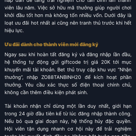
viên lâu năm. Việc sở hữu mã thưởng giúp người chơi
khởi đầu tốt hơn mà không tốn nhiều vốn. Dưới đây là
loạt ưu đãi hot nhất ai cũng nên tranh thủ trước khi hết
hiệu lực.
Ưu đãi dành cho thành viên mới đăng ký
Ngay sau khi hoàn tất đăng ký và đăng nhập lần đầu,
hệ thống tự động gửi giftcode trị giá 20K tới mục
khuyến mãi tài khoản. Bet thủ truy cập khu vực “Nhận
thưởng”, nhập ZO88TANBINH20 để kích hoạt phần
thưởng. Yêu cầu xác thực số điện thoại chính chủ,
không cần thêm điều kiện phát sinh.
Tài khoản nhận chỉ dùng một lần duy nhất, giới hạn
trong 24 giờ đầu tiên kể từ lúc đăng nhập thành công.
Nếu bỏ qua giai đoạn này, hệ thống hủy đặc quyền.
Hội viên tận dụng nhanh cơ hội này để trải nghiệm