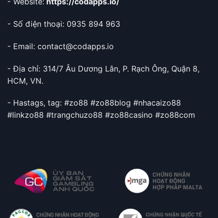
- Website:
https://codapps.io/
- Số điện thoại:
0935 894 963
- Email:
contact@codapps.io
- Địa chỉ: 314/7 Âu Dương Lân, P. Rạch Ông, Quận 8,
HCM, VN.
- Hastags, tag: #zo88 #zo88blog #nhacaizo88
#linkzo88 #trangchuzo88 #zo88casino #zo88com