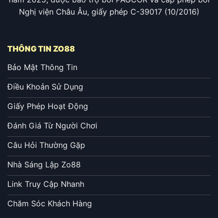
Nghị viện Châu Âu, giấy phép C-39017 (10/2016)
THÔNG TIN ZO88
Bảo Mật Thông Tin
Điều Khoản Sử Dụng
Giấy Phép Hoạt Động
Đánh Giá Từ Người Chơi
Câu Hỏi Thường Gặp
Nhà Sáng Lập Zo88
Link Truy Cập Nhanh
Chăm Sóc Khách Hàng