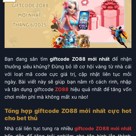
Bạn đang săn tìm
giftcode ZO88 mới nhất
để nhận
thưởng siêu khủng? Đừng bỏ lỡ cơ hội vàng từ nhà cái
với loạt mã code cực giá trị, cập nhật liên tục mỗi
ngày. Bài viết này sẽ giúp bạn nắm rõ cách rinh, nhập
và tận dụng giftcode
ZO88
hiệu quả nhất để tăng vốn
chơi miễn phí mà không mất xu nào!
Tổng hợp giftcode ZO88 mới nhất cực hot
cho bet thủ
Nhà cái liên tục tung ra nhiều
giftcode ZO88 mới nhất
hấp dẫn để tăng trải nghiệm cho tân binh lẫn thành