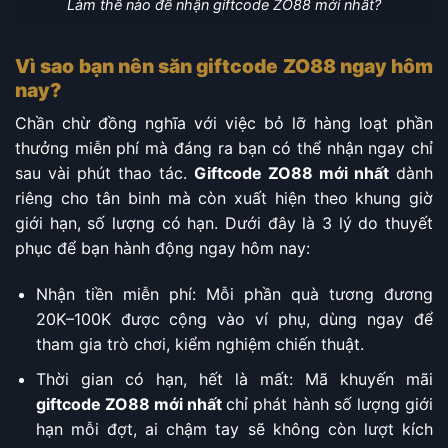
Làm thế nào để nhận giftcode ZO88 mới nhất?
Vì sao bạn nên săn giftcode ZO88 ngay hôm
nay?
Chần chừ đồng nghĩa với việc bỏ lỡ hàng loạt phần
thưởng miễn phí mà đáng ra bạn có thể nhận ngay chỉ
sau vài phút thao tác.
Giftcode ZO88 mới nhất
dành
riêng cho tân binh mà còn xuất hiện theo khung giờ
giới hạn, số lượng có hạn. Dưới đây là 3 lý do thuyết
phục để bạn hành động ngay hôm nay:
Nhận tiền miễn phí: Mỗi phần quà tương đương
20K–100K được cộng vào ví phụ, dùng ngay để
tham gia trò chơi, kiểm nghiệm chiến thuật.
Thời gian có hạn, hết là mất: Mã khuyến mãi
giftcode ZO88 mới nhất
chỉ phát hành số lượng giới
hạn mỗi đợt, ai chậm tay sẽ không còn lượt kích