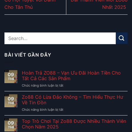
Cho Tân Thủ
Nhất 2025
BÀI VIẾT GẦN ĐÂY
Hoàn Trả ZO88 – Vạn Ưu Đãi Hoàn Tiền Cho
09
Tất Cả Các Sản Phẩm
Th6
Chức năng bình luận bị tắt
ở
Hoàn
Trả
Zo88 Có Lừa Đảo Không – Tìm Hiểu Thực Hư
09
ZO88
Về Tin Đồn
Th6
–
Chức năng bình luận bị tắt
ở
Vạn
Zo88
Ưu
Có
Top Trò Chơi Tại Zo88 Được Nhiều Thành Viên
Đãi
09
Lừa
Hoàn
Chọn Năm 2025
Th6
Đảo
Tiền