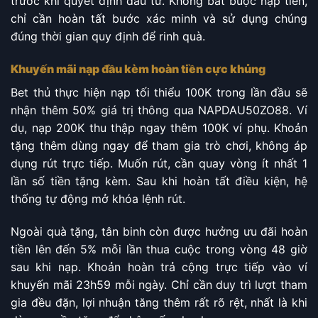
trước khi quyết định đầu tư. Không bắt buộc nạp tiền,
chỉ cần hoàn tất bước xác minh và sử dụng chúng
đúng thời gian quy định để rinh quà.
Khuyến mãi nạp đầu kèm hoàn tiền cực khủng
Bet thủ thực hiện nạp tối thiểu 100K trong lần đầu sẽ
nhận thêm 50% giá trị thông qua NAPDAU50ZO88. Ví
dụ, nạp 200K thu thập ngay thêm 100K ví phụ. Khoản
tặng thêm dùng ngay để tham gia trò chơi, không áp
dụng rút trực tiếp. Muốn rút, cần quay vòng ít nhất 1
lần số tiền tặng kèm. Sau khi hoàn tất điều kiện, hệ
thống tự động mở khóa lệnh rút.
Ngoài quà tặng, tân binh còn được hưởng ưu đãi hoàn
tiền lên đến 5% mỗi lần thua cuộc trong vòng 48 giờ
sau khi nạp. Khoản hoàn trả cộng trực tiếp vào ví
khuyến mãi 23h59 mỗi ngày. Chỉ cần duy trì lượt tham
gia đều đặn, lợi nhuận tăng thêm rất rõ rệt, nhất là khi