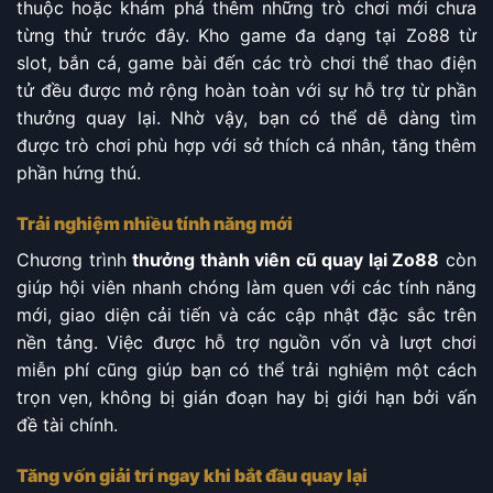
thuộc hoặc khám phá thêm những trò chơi mới chưa
từng thử trước đây. Kho game đa dạng tại Zo88 từ
slot, bắn cá, game bài đến các trò chơi thể thao điện
tử đều được mở rộng hoàn toàn với sự hỗ trợ từ phần
thưởng quay lại. Nhờ vậy, bạn có thể dễ dàng tìm
được trò chơi phù hợp với sở thích cá nhân, tăng thêm
phần hứng thú.
Trải nghiệm nhiều tính năng mới
Chương trình
thưởng thành viên cũ quay lại Zo88
còn
giúp hội viên nhanh chóng làm quen với các tính năng
mới, giao diện cải tiến và các cập nhật đặc sắc trên
nền tảng. Việc được hỗ trợ nguồn vốn và lượt chơi
miễn phí cũng giúp bạn có thể trải nghiệm một cách
trọn vẹn, không bị gián đoạn hay bị giới hạn bởi vấn
đề tài chính.
Tăng vốn giải trí ngay khi bắt đầu quay lại