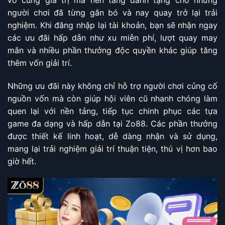
người chơi đã từng gắn bó và nay quay trở lại trải
nghiệm. Khi đăng nhập lại tài khoản, bạn sẽ nhận ngay
các ưu đãi hấp dẫn như xu miễn phí, lượt quay may
mắn và nhiều phần thưởng độc quyền khác giúp tăng
thêm vốn giải trí.
Những ưu đãi này không chỉ hỗ trợ người chơi củng cố
nguồn vốn mà còn giúp hội viên cũ nhanh chóng làm
quen lại với nền tảng, tiếp tục chinh phục các tựa
game đa dạng và hấp dẫn tại Zo88. Các phần thưởng
được thiết kế linh hoạt, dễ dàng nhận và sử dụng,
mang lại trải nghiệm giải trí thuận tiện, thú vị hơn bao
giờ hết.