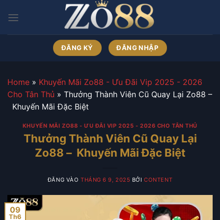
Bỏ
qua
nội
dung
ĐĂNG KÝ
ĐĂNG NHẬP
Home
»
Khuyến Mãi Zo88 - Ưu Đãi Vip 2025 - 2026
Cho Tân Thủ
»
Thưởng Thành Viên Cũ Quay Lại Zo88 –
Khuyến Mãi Đặc Biệt
KHUYẾN MÃI ZO88 - ƯU ĐÃI VIP 2025 - 2026 CHO TÂN THỦ
Thưởng Thành Viên Cũ Quay Lại
Zo88 – Khuyến Mãi Đặc Biệt
ĐĂNG VÀO
THÁNG 6 9, 2025
BỞI
CONTENT
09
Th6