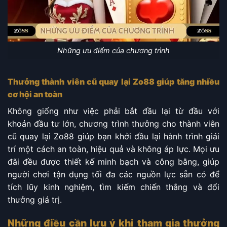
Những ưu điểm của chương trình
Thưởng thành viên cũ quay lại Zo88 giúp tăng nhiều
cơ hội an toàn
Không giống như việc phải bắt đầu lại từ đầu với
khoản đầu tư lớn, chương trình thưởng cho thành viên
cũ quay lại Zo88 giúp bạn khởi đầu lại hành trình giải
trí một cách an toàn, hiệu quả và không áp lực. Mọi ưu
đãi đều được thiết kế minh bạch và công bằng, giúp
người chơi tận dụng tối đa các nguồn lực sẵn có để
tích lũy kinh nghiệm, tìm kiếm chiến thắng và đổi
thưởng giá trị.
Những điều cần lưu ý khi tham gia thưởng