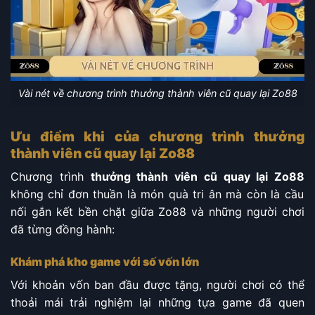
Vài nét về chương trình thưởng thành viên cũ quay lại Zo88
Ưu điểm khi của chương trình thưởng
thành viên cũ quay lại Zo88
Chương trình
thưởng thành viên cũ quay lại Zo88
không chỉ đơn thuần là món quà tri ân mà còn là cầu
nối gắn kết bền chặt giữa Zo88 và những người chơi
đã từng đồng hành:
Khám phá kho game với số vốn lớn
Với khoản vốn ban đầu được tặng, người chơi có thể
thoải mái trải nghiệm lại những tựa game đã quen