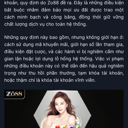
khoản, quy định do Zo88 đề ra. Đây là những điều kiện
bắt buộc nhằm đảm bảo mọi ưu đãi được trao một
cách minh bạch và công bằng, đồng thời giữ vững
chất lượng dịch vụ cho toàn hệ thống.
Những quy định này bao gồm, nhưng không giới hạn ở:
cách sử dụng mã khuyến mãi, giới hạn số lần tham gia,
điều kiện đặt cược, và các hành vi bị nghiêm cấm như
gian lận hoặc lợi dụng lỗ hổng hệ thống. Việc vi phạm
những điều khoản này có thể dẫn đến hậu quả nghiêm
trọng như thu hồi phần thưởng, tạm khóa tài khoản,
hoặc thậm chí là khóa tài khoản vĩnh viễn.