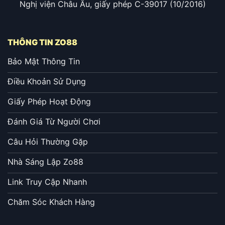
Nghị viện Châu Âu, giấy phép C-39017 (10/2016)
THÔNG TIN ZO88
Bảo Mật Thông Tin
Điều Khoản Sử Dụng
Giấy Phép Hoạt Động
Đánh Giá Từ Người Chơi
Câu Hỏi Thường Gặp
Nhà Sáng Lập Zo88
Link Truy Cập Nhanh
Chăm Sóc Khách Hàng