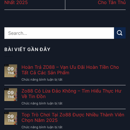
Nhất 2025
Cho Tân Thủ
BÀI VIẾT GẦN ĐÂY
Hoàn Trả ZO88 – Vạn Ưu Đãi Hoàn Tiền Cho
09
Tất Cả Các Sản Phẩm
Th6
Chức năng bình luận bị tắt
ở
Hoàn
Trả
Zo88 Có Lừa Đảo Không – Tìm Hiểu Thực Hư
09
ZO88
Về Tin Đồn
Th6
–
Chức năng bình luận bị tắt
ở
Vạn
Zo88
Ưu
Có
Top Trò Chơi Tại Zo88 Được Nhiều Thành Viên
Đãi
09
Lừa
Hoàn
Chọn Năm 2025
Th6
Đảo
Tiền
Chức năng bình luận bị tắt
ở
Không
Cho