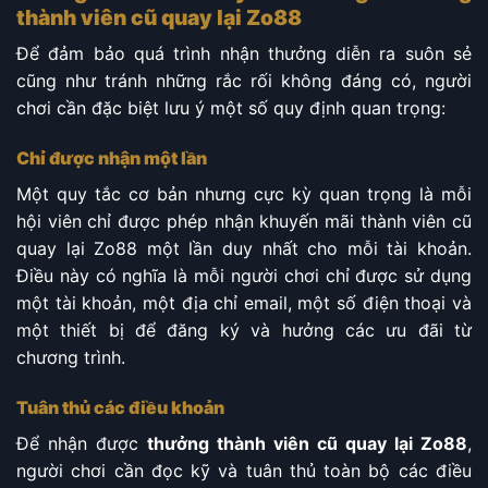
thành viên cũ quay lại Zo88
Để đảm bảo quá trình nhận thưởng diễn ra suôn sẻ
cũng như tránh những rắc rối không đáng có, người
chơi cần đặc biệt lưu ý một số quy định quan trọng:
Chỉ được nhận một lần
Một quy tắc cơ bản nhưng cực kỳ quan trọng là mỗi
hội viên chỉ được phép nhận khuyến mãi thành viên cũ
quay lại Zo88 một lần duy nhất cho mỗi tài khoản.
Điều này có nghĩa là mỗi người chơi chỉ được sử dụng
một tài khoản, một địa chỉ email, một số điện thoại và
một thiết bị để đăng ký và hưởng các ưu đãi từ
chương trình.
Tuân thủ các điều khoản
Để nhận được
thưởng thành viên cũ quay lại Zo88
,
người chơi cần đọc kỹ và tuân thủ toàn bộ các điều