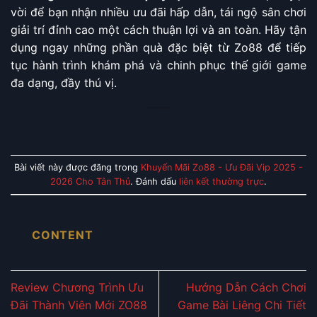
vời để bạn nhận nhiều ưu đãi hấp dẫn, tái ngộ sân chơi
giải trí đỉnh cao một cách thuận lợi và an toàn. Hãy tận
dụng ngay những phần quà đặc biệt từ Zo88 để tiếp
tục hành trình khám phá và chinh phục thế giới game
đa dạng, đầy thú vị.
Bài viết này được đăng trong
Khuyến Mãi Zo88 - Ưu Đãi Vip 2025 -
2026 Cho Tân Thủ
. Đánh dấu
liên kết thường trực
.
CONTENT
Review Chương Trình Ưu
Hướng Dẫn Cách Chơi
Đãi Thành Viên Mới ZO88
Game Bài Liêng Chi Tiết